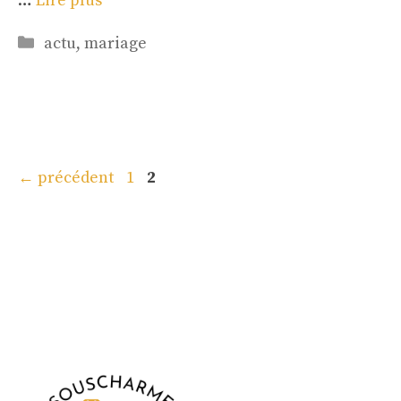
…
Lire plus
Catégories
actu
,
mariage
Page
Page
←
précédent
1
2