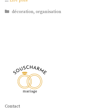
…
Lire plus
Catégories
décoration
,
organisation
Contact