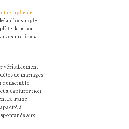
hotographe de
delà d’un simple
mplète dans son
vos aspirations.
our véritablement
plètes de mariages
n d’ensemble
 et à capturer non
ent la trame
apacité à
s spontanés aux