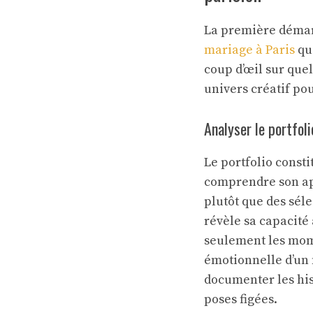
La première démarc
mariage à Paris
qui
coup d’œil sur que
univers créatif po
Analyser le portfol
Le portfolio consti
comprendre son app
plutôt que des sél
révèle sa capacité
seulement les mome
émotionnelle d’un 
documenter les his
poses figées.