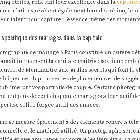
 cinq étoiles, reflétant leur excellence dans la
capture 
mmandations révèlent également leur discrétion, leur
et leur talent pour capturer l’essence même des moment
ce spécifique des mariages dans la capitale
otographie de mariage à Paris constitue un critère dé
nnaît intimement la capitale maîtrise ses lieux embl
Louvre, de Montmartre aux jardins secrets qui font le 
 lui permet d’optimiser les déplacements et de suggér
sublimeront vos portraits de couple. Certains photogr
ulent plus de cent cinquante mariages à leur actif de
ertise solide forgée au fil des années.
me se mesure également à des éléments concrets tels qu
sionnelle et le matériel utilisé. Un photographe série
lide et une assurance qui couvre les imprévus. La qua