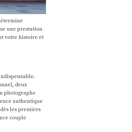
 détermine
me une prestation
 votre histoire et
 indispensable.
onnel, deux
 Un photographe
sence authentique
t dès les premiers
ance couple