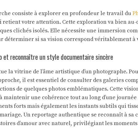
he consiste à explorer en profondeur le travail du
P
 retient votre attention. Cette exploration va bien au-
lques clichés isolés. Elle nécessite une immersion co
ur déterminer si sa vision correspond véritablement à 
io et reconnaître un style documentaire sincère
tue la vitrine de l’âme artistique d’un photographe. P
roche, il est essentiel de consulter des galeries com
ections de quelques photos emblématiques. Cette visio
 à maintenir une cohérence tout au long d’une journée
nts forts mais également les instants subtils qui tiss
mariage. Un reportage authentique se reconnaît à sa c
toires d’amour avec naturel, privilégiant les moment