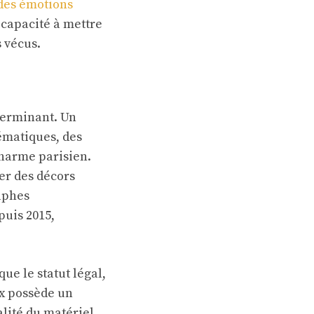
des émotions
 capacité à mettre
s vécus.
terminant. Un
ématiques, des
charme parisien.
er des décors
aphes
puis 2015,
e le statut légal,
ux possède un
lité du matériel