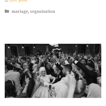
…
Lire plus
Catégories
mariage
,
organisation