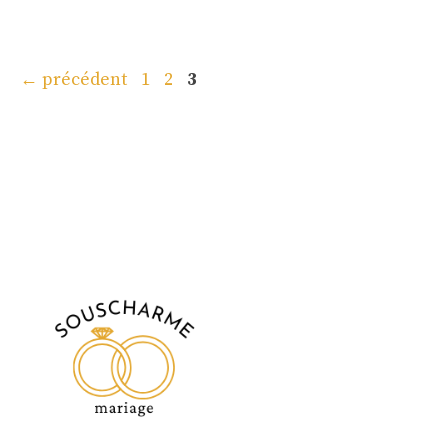
Page
Page
Page
←
précédent
1
2
3